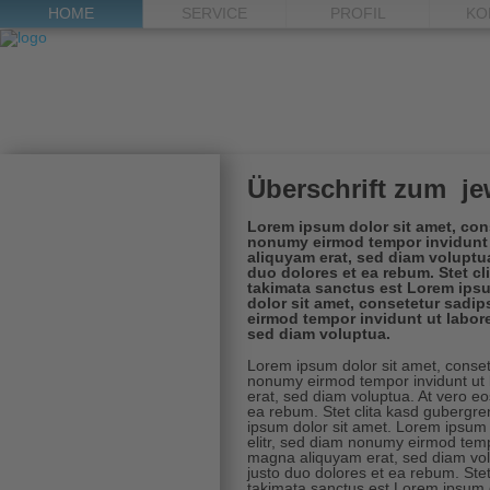
HOME
SERVICE
PROFIL
KO
Überschrift zum je
Lorem ipsum dolor sit amet, cons
nonumy eirmod tempor invidunt 
aliquyam erat, sed diam voluptua
duo dolores et ea rebum. Stet cl
takimata sanctus est Lorem ips
dolor sit amet, consetetur sadip
eirmod tempor invidunt ut labor
sed diam voluptua.
Lorem ipsum dolor sit amet, consete
nonumy eirmod tempor invidunt ut 
erat, sed diam voluptua. At vero eo
ea rebum. Stet clita kasd gubergre
ipsum dolor sit amet. Lorem ipsum 
elitr, sed diam nonumy eirmod temp
magna aliquyam erat, sed diam vol
justo duo dolores et ea rebum. Ste
takimata sanctus est Lorem ipsum d