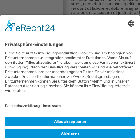
amet, consetetur sadipscing elitr
invidunt ut labore et dolore magna
vero eos et accusam et justo duo d
gubergren, no sea takimata sanctu
Duis autem vel eum iriure dolor in h
molestie consequat, vel illum dolore 
et accumsan et iusto odio dignissim
delenit augue duis dolore te feugait 
amet, consectetuer adipiscing eli
tincidunt ut laoreet dolore magna 
Ut wisi enim ad minim veniam, quis
suscipit lobortis nisl ut aliquip 
vel eum iriure dolor in hendrerit in 
consequat, vel illum dolore eu feugia
accumsan et iusto odio dignissim qu
delenit augue duis dolore te feugait
Nam liber tempor cum soluta nobis 
imperdiet doming id quod mazim p
ipsum dolor sit amet, consectetuer
nibh euismod tincidunt ut laoreet 
wisi enim ad minim veniam, quis no
suscipit lobortis nisl ut aliquip 
Duis autem vel eum iriure dolor in h
molestie consequat, vel illum dolore
At vero eos et accusam et justo duo
gubergren, no sea takimata sanctu