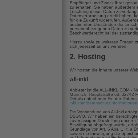
Empfänger und Zweck Ihrer gespe
zu erhalten. Sie haben außerdem e
Löschung dieser Daten zu verlange
Datenverarbeitung erteilt haben, kö
für die Zukunft widerrufen. Außer
bestimmten Umständen die Einschr
personenbezogenen Daten zu verla
Beschwerderecht bei der zuständig
Hierzu sowie zu weiteren Fragen
sich jederzeit an uns wenden.
2. Hosting
Wir hosten die Inhalte unserer Web
All-Inkl
Anbieter ist die ALL-INKL.COM - 
Münnich, Hauptstraße 68, 02742 Fri
Details entnehmen Sie der Datensch
inkl.com/datenschutzinformationen
Die Verwendung von All-Inkl erfolgt 
DSGVO. Wir haben ein berechtigtes
zuverlässigen Darstellung unserer
Einwilligung abgefragt wurde, erfol
Grundlage von Art. 6 Abs. 1 lit. 
soweit die Einwilligung die Speich
auf Informationen im Endgerät des 