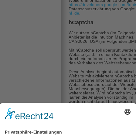
Weitere Informationen zu Google F
https://developers.google.com/font
Datenschutzerklärung von Google
hl=de
.
hCaptcha
Wir nutzen hCaptcha (im Folgenden
Anbieter ist die Intuition Machines,
CA 90026, USA (im Folgenden „IMI
Mit hCaptcha soll überprüft werden
Website (z. B. in einem Kontaktfo
durch ein automatisiertes Programm
das Verhalten des Websitebesuch
Diese Analyse beginnt automatisch
Website mit aktiviertem hCaptcha b
verschiedene Informationen aus (z
Websitebesuchers auf der Website 
Mausbewegungen). Die bei der Ana
weitergeleitet. Wird hCaptcha im 
laufen die Analysen vollständig im
werden nicht darauf hingewiesen, d
Die Speicherung und Analyse der Da
Abs. 1 lit. f DSGVO. Der Websitebet
daran, seine Webangebote vor miss
Ausspähung und vor SPAM zu schü
Einwilligung abgefragt wurde, erfol
Grundlage von Art. 6 Abs. 1 lit. 
soweit die Einwilligung die Speich