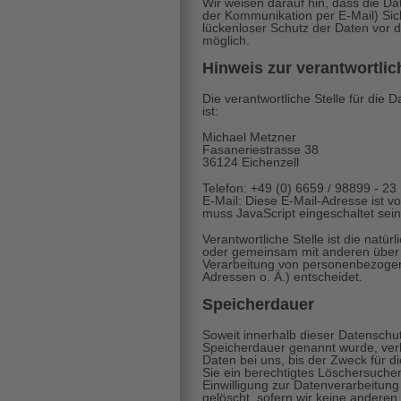
Wir weisen darauf hin, dass die Dat
der Kommunikation per E-Mail) Sic
lückenloser Schutz der Daten vor de
möglich.
Hinweis zur verantwortlic
Die verantwortliche Stelle für die 
ist:
Michael Metzner
Fasaneriestrasse 38
36124 Eichenzell
Telefon: +49 (0) 6659 / 98899 - 23
E-Mail:
Diese E-Mail-Adresse ist v
muss JavaScript eingeschaltet sein
Verantwortliche Stelle ist die natürl
oder gemeinsam mit anderen über 
Verarbeitung von personenbezogen
Adressen o. Ä.) entscheidet.
Speicherdauer
Soweit innerhalb dieser Datenschut
Speicherdauer genannt wurde, ver
Daten bei uns, bis der Zweck für d
Sie ein berechtigtes Löschersuche
Einwilligung zur Datenverarbeitung
gelöscht, sofern wir keine anderen 