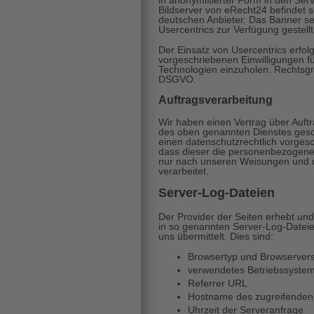
in anonymisierter Form in den Serv
Bildserver von eRecht24 befindet s
deutschen Anbieter. Das Banner sel
Usercentrics zur Verfügung gestellt
Der Einsatz von Usercentrics erfolg
vorgeschriebenen Einwilligungen f
Technologien einzuholen. Rechtsgrund
DSGVO.
Auftragsverarbeitung
Wir haben einen Vertrag über Auft
des oben genannten Dienstes gesch
einen datenschutzrechtlich vorgesc
dass dieser die personenbezogen
nur nach unseren Weisungen und 
verarbeitet.
Server-Log-Dateien
Der Provider der Seiten erhebt und
in so genannten Server-Log-Dateie
uns übermittelt. Dies sind:
Browsertyp und Browserver
verwendetes Betriebssyste
Referrer URL
Hostname des zugreifenden
Uhrzeit der Serveranfrage