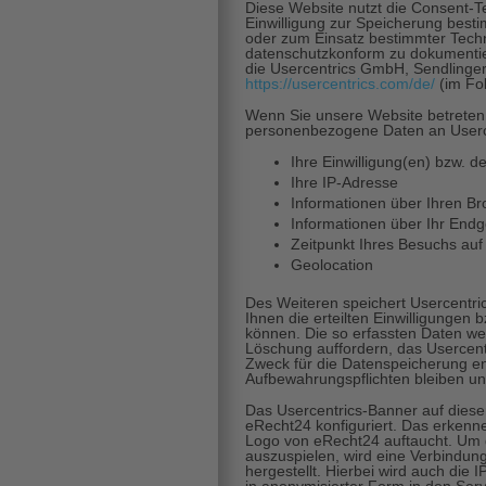
Diese Website nutzt die Consent-T
Einwilligung zur Speicherung best
oder zum Einsatz bestimmter Tech
datenschutzkonform zu dokumentier
die Usercentrics GmbH, Sendlinge
https://usercentrics.com/de/
(im Fol
Wenn Sie unsere Website betreten
personenbezogene Daten an Userce
Ihre Einwilligung(en) bzw. de
Ihre IP-Adresse
Informationen über Ihren B
Informationen über Ihr Endg
Zeitpunkt Ihres Besuchs auf
Geolocation
Des Weiteren speichert Usercentri
Ihnen die erteilten Einwilligungen
können. Die so erfassten Daten wer
Löschung auffordern, das Usercent
Zweck für die Datenspeicherung ent
Aufbewahrungspflichten bleiben un
Das Usercentrics-Banner auf diese
eRecht24 konfiguriert. Das erkenn
Logo von eRecht24 auftaucht. Um
auszuspielen, wird eine Verbindun
hergestellt. Hierbei wird auch die 