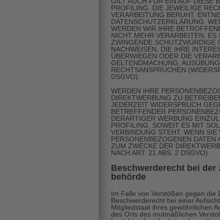
GILT AUCH FÜR EIN AUF DIES
PROFILING. DIE JEWEILIGE RE
VERARBEITUNG BERUHT, ENTNE
DATENSCHUTZERKLÄRUNG. WEN
WERDEN WIR IHRE BETROFFE
NICHT MEHR VERARBEITEN, ES 
ZWINGENDE SCHUTZWÜRDIGE G
NACHWEISEN, DIE IHRE INTERE
ÜBERWIEGEN ODER DIE VERARB
GELTENDMACHUNG, AUSÜBUNG
RECHTSANSPRÜCHEN (WIDERSPR
DSGVO).
WERDEN IHRE PERSONENBEZOG
DIREKTWERBUNG ZU BETREIBEN,
JEDERZEIT WIDERSPRUCH GEGE
BETREFFENDER PERSONENBEZ
DERARTIGER WERBUNG EINZULE
PROFILING, SOWEIT ES MIT S
VERBINDUNG STEHT. WENN SIE
PERSONENBEZOGENEN DATEN A
ZUM ZWECKE DER DIREKTWER
NACH ART. 21 ABS. 2 DSGVO).
Beschwerde­recht bei der 
behörde
Im Falle von Verstößen gegen die
Beschwerderecht bei einer Aufsich
Mitgliedstaat ihres gewöhnlichen Au
des Orts des mutmaßlichen Versto