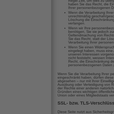
Regel Zeit, um dies zu über
haben Sie das Recht, die E
Ihrer personenbezogenen Da
Wenn die Verarbeitung Ihr
unrechtmäßig geschah/geschi
Löschung die Einschränkung
verlangen.
Wenn wir Ihre personenbez
benötigen, Sie sie jedoch z
Geltendmachung von Rechts
Sie das Recht, statt der Lö
Verarbeitung Ihrer persone
Wenn Sie einen Widerspruc
eingelegt haben, muss eine
unseren Interessen vorgen
nicht feststeht, wessen Int
Recht, die Einschränkung de
personenbezogenen Daten z
Wenn Sie die Verarbeitung Ihrer 
eingeschränkt haben, dürfen diese
abgesehen – nur mit Ihrer Einwill
Ausübung oder Verteidigung von 
der Rechte einer anderen natürlich
Gründen eines wichtigen öffentlic
Union oder eines Mitgliedstaats ve
SSL- bzw. TLS-Verschlüs
Diese Seite nutzt aus Sicherheits