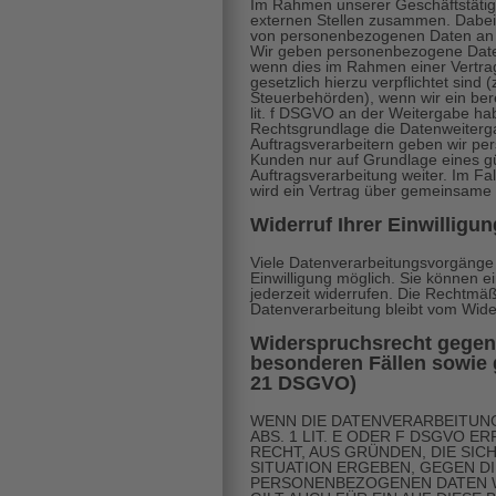
Im Rahmen unserer Geschäftstätigk
externen Stellen zusammen. Dabei i
von personenbezogenen Daten an di
Wir geben personenbezogene Daten
wenn dies im Rahmen einer Vertrags
gesetzlich hierzu verpflichtet sind
Steuerbehörden), wenn wir ein bere
lit. f DSGVO an der Weitergabe ha
Rechtsgrundlage die Datenweiterga
Auftragsverarbeitern geben wir p
Kunden nur auf Grundlage eines gü
Auftragsverarbeitung weiter. Im F
wird ein Vertrag über gemeinsame 
Widerruf Ihrer Einwilligu
Viele Datenverarbeitungsvorgänge 
Einwilligung möglich. Sie können ein
jederzeit widerrufen. Die Rechtmäß
Datenverarbeitung bleibt vom Wide
Widerspruchsrecht gegen
besonderen Fällen sowie 
21 DSGVO)
WENN DIE DATENVERARBEITUNG
ABS. 1 LIT. E ODER F DSGVO E
RECHT, AUS GRÜNDEN, DIE SIC
SITUATION ERGEBEN, GEGEN D
PERSONENBEZOGENEN DATEN W