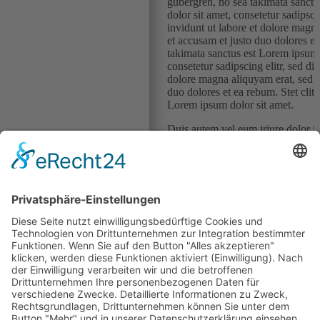
gubergren, no sea takimata sanct
dolor sit amet, consetetur sadips
invidunt ut labore et dolore magn
et accusam et justo duo dolores et
takimata sanctus est Lorem ipsum 
consetetur sadipscing elitr, sed 
dolore magna aliquyam erat, sed d
duo dolores et ea rebum. Stet clit
Lorem ipsum dolor sit amet.
Duis autem vel eum iriure dolor in
consequat, vel illum dolore eu feug
iusto odio dignissim qui blandit p
te feugait nulla facilisi. Lorem ip
sed diam nonummy nibh euismod ti
volutpat.
Ut wisi enim ad minim veniam, qui
lobortis nisl ut aliquip ex ea co
dolor in hendrerit in vulputate vel
feugiat nulla facilisis at vero ero
praesent luptatum zzril delenit aug
Nam liber tempor cum soluta nobis
doming id quod mazim placerat fa
amet, consectetuer adipiscing eli